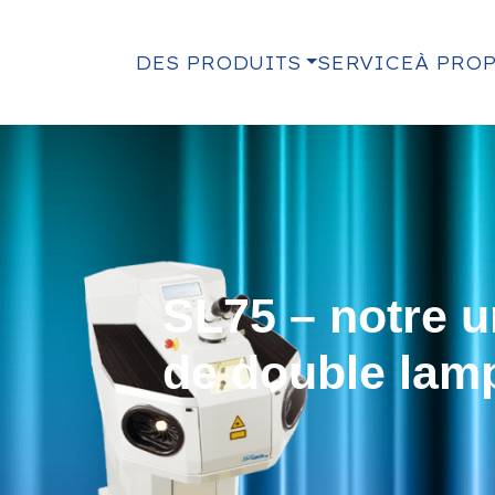
DES PRODUITS
SERVICE
À PRO
SL75 – notre 
de double lamp