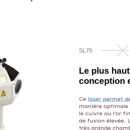
SL75
Le plus haut
conception 
Ce
laser permet d
manière optimale l
le cuivre ou l’or f
de fusion élevée. L
très grande chamb