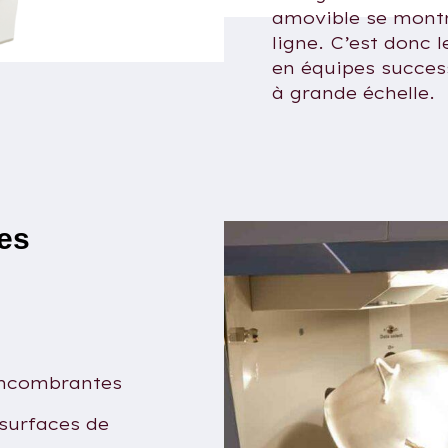
amovible se montr
ligne. C’est donc l
en équipes success
à grande échelle.
es
encombrantes
(surfaces de